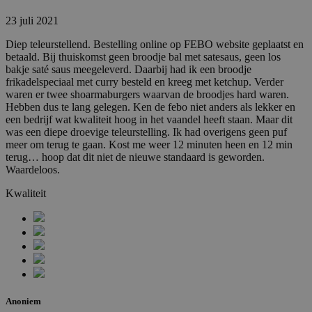
23 juli 2021
Diep teleurstellend. Bestelling online op FEBO website geplaatst en
_hjAbsoluteSessionInProgress
30 minuten
Hotjar Ltd
.febo.nl
betaald. Bij thuiskomst geen broodje bal met satesaus, geen los
bakje saté saus meegeleverd. Daarbij had ik een broodje
frikadelspeciaal met curry besteld en kreeg met ketchup. Verder
waren er twee shoarmaburgers waarvan de broodjes hard waren.
Hebben dus te lang gelegen. Ken de febo niet anders als lekker en
een bedrijf wat kwaliteit hoog in het vaandel heeft staan. Maar dit
was een diepe droevige teleurstelling. Ik had overigens geen puf
CookieConsent
Sessie
Cybot A/S
meer om terug te gaan. Kost me weer 12 minuten heen en 12 min
www.febo.nl
terug… hoop dat dit niet de nieuwe standaard is geworden.
Waardeloos.
_hjIncludedInPageviewSample
2 minuten
Kwaliteit
Hotjar Ltd
www.febo.nl
Anoniem