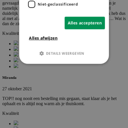
gevraagd of er ook aan mijn bestelling gewerkt werd dat kan je
Niet-geclassificeerd
namelijk niet op een bord zien ofzo…. Er werd mij toch wel
duidelijk gemaakt dat ik maar even geduld moest hebben, ik heb dus
al met al alsnog een kwartier op mijn eten moeten wachten…. Wat is
Alles accepteren
dan de zin van de vermelde afhaaltijd….
Kwaliteit
Alles afwijzen
DETAILS WEERGEVEN
Strikt noodzakelijk
Prestatie
Miranda
Targeting
Niet-geclassificeerd
27 oktober 2021
Strikt noodzakelijke cookies maken de
TOP!! nog nooit een bestelling mis gegaan, staat klaar als je het
kernfunctionaliteiten van de website mogelijk,
zoals gebruikersaanmelding en accountbeheer.
ophaalt en is altijd nog warm als je thuiskomt.
De website kan niet goed worden gebruikt
zonder de strikt noodzakelijke cookies.
Kwaliteit
Provider
/
Naam
Vervaldatum
Domein