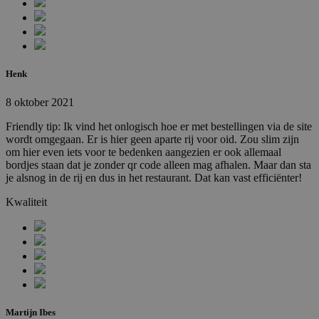
_hjTLDTest
Sessie
Hotjar Ltd
.febo.nl
Henk
8 oktober 2021
Friendly tip: Ik vind het onlogisch hoe er met bestellingen via de site
wordt omgegaan. Er is hier geen aparte rij voor oid. Zou slim zijn
om hier even iets voor te bedenken aangezien er ook allemaal
bordjes staan dat je zonder qr code alleen mag afhalen. Maar dan sta
je alsnog in de rij en dus in het restaurant. Dat kan vast efficiënter!
Kwaliteit
_hjFirstSeen
29 minuten
Hotjar Ltd
59 seconden
.febo.nl
Martijn Ibes