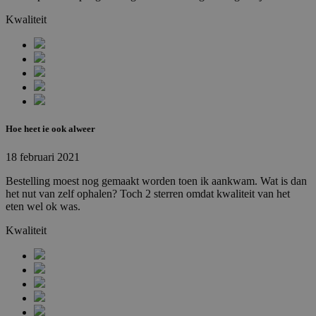
_gid
1 dag
Deze cookie wordt
Google
sites zi
geplaatst door
LLC
het kan
Kwaliteit
Google Analytics.
.febo.nl
de web
Het slaat een
nieuwe 
unieke waarde op
van de
voor elke bezochte
interfa
pagina en werkt
deze bij en wordt
RUL
1 jaar
Gebrui
Google LLC
gebruikt om
Double
.doubleclick.net
paginaweergaven
bepalen
te tellen en bij te
adverte
houden.
werd w
wordt 
Hoe heet ie ook alweer
market
efficië
18 februari 2021
Bestelling moest nog gemaakt worden toen ik aankwam. Wat is dan
het nut van zelf ophalen? Toch 2 sterren omdat kwaliteit van het
eten wel ok was.
Kwaliteit