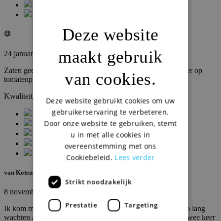
Deze website
😉
maakt gebruik
24 januari 2022
Zaten geen servetten bij de bestelling. De bbq saus lijkt meer op
van cookies.
tomatenpuree dan op een echte bbq saus.
Kwaliteit
Deze website gebruikt cookies om uw
gebruikerservaring te verbeteren.
Door onze website te gebruiken, stemt
u in met alle cookies in
overeenstemming met ons
Cookiebeleid.
Lees verder
van Koten
Strikt noodzakelijk
8 november 2021
Prestatie
Targeting
Ik kom mijn online bestelde eten ophalen maar moest net zo lang
wachten als dat ik het aan de balie had besteld, dus heb ik twee keer