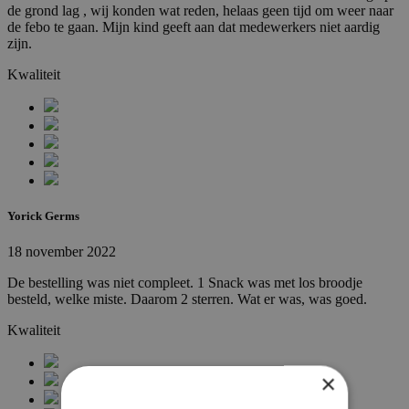
de grond lag , wij konden wat reden, helaas geen tijd om weer naar
de febo te gaan. Mijn kind geeft aan dat medewerkers niet aardig
zijn.
Kwaliteit
Yorick Germs
18 november 2022
De bestelling was niet compleet. 1 Snack was met los broodje
besteld, welke miste. Daarom 2 sterren. Wat er was, was goed.
Kwaliteit
×