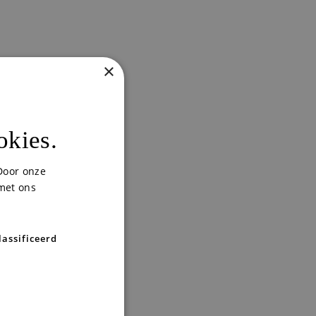
×
okies.
Door onze
 met ons
lassificeerd