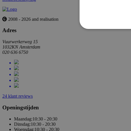
2008 - 2026 and realisation
Adres
Vuurwerkerweg 15
1032KN Amsterdam
Strikt noodzakelijke cookie
020 636 6750
website kan niet goed worde
Naam
_hjTLDTest
24 klant reviews
Openingstijden
_hjFirstSeen
Maandag:
10:30 - 20:30
Dinsdag:
10:30 - 20:30
_hjAbsoluteSessionInProg
Woensdag:
10:30 - 20:30