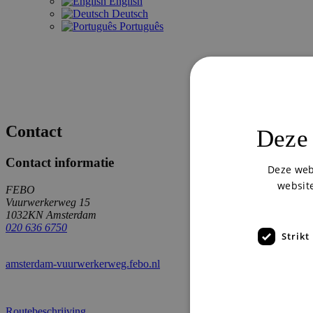
English
Deutsch
Português
Contact
Deze 
Contact informatie
Deze web
website
FEBO
Vuurwerkerweg 15
1032KN Amsterdam
020 636 6750
Strikt
amsterdam-vuurwerkerweg.febo.nl
Routebeschrijving